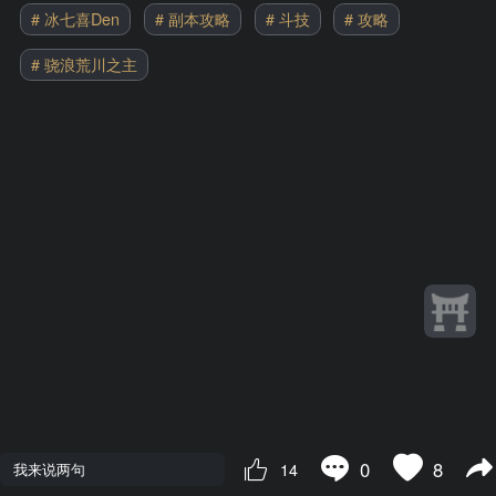
# 冰七喜Den
# 副本攻略
# 斗技
# 攻略
# 骁浪荒川之主
0
8
14
我来说两句